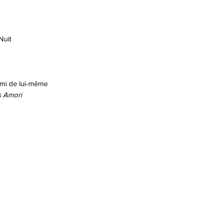
Nuit
emi de lui-même
s Amori