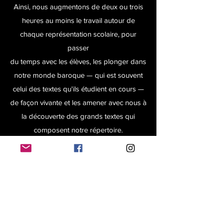
Ainsi, nous augmentons de deux ou trois
heures au moins le travail autour de
chaque représentation scolaire, pour
passer
du temps avec les élèves, les plonger dans
notre monde baroque — qui est souvent
celui des textes qu'ils étudient en cours —
de façon vivante et les amener avec nous à
la découverte des grands textes qui
composent notre répertoire.
Ces ateliers pédagogiques et pratiques,
autour de la pièce présentée et de son
histoire, sont les indispensables
compléments
de ce regard de spectateur qu'ils
développent, pour venir grandir leur