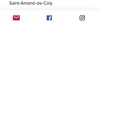
Saint-Amand-de-Coly
Le Siècle de Louis le Grand
Les Anciens et les Modernes: III. Partie:
La Guerre. Epilogue
Auriac-du-Périgord
Les Artistes du festival
Compagnie Oghma
Suivez notre actualité!