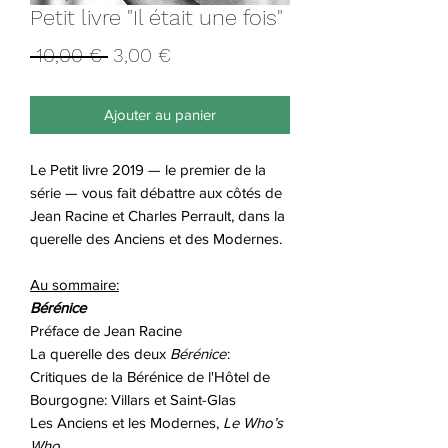
Petit livre "Il était une fois"
Prix
Prix
 10,00 € 
3,00 €
original
promotionnel
Ajouter au panier
Le Petit livre 2019 — le premier de la
série — vous fait débattre aux côtés de
Jean Racine et Charles Perrault, dans la
querelle des Anciens et des Modernes.
Au sommaire:
Bérénice
Préface de Jean Racine
La querelle des deux
Bérénice
:
Critiques de la Bérénice de l'Hôtel de
Bourgogne: Villars et Saint-Glas
Les Anciens et les Modernes,
Le Who’s
Who