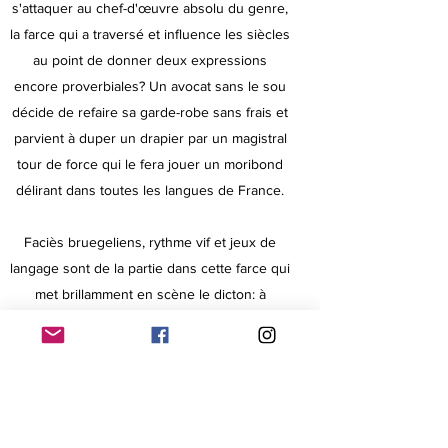
s'attaquer au chef-d'œuvre absolu du genre,
la farce qui a traversé et influence les siècles
au point de donner deux expressions
encore proverbiales? Un avocat sans le sou
décide de refaire sa garde-robe sans frais et
parvient à duper un drapier par un magistral
tour de force qui le fera jouer un moribond
délirant dans toutes les langues de France.
Faciès bruegeliens, rythme vif et jeux de
langage sont de la partie dans cette farce qui
met brillamment en scène le dicton: à
trompeur, trompeur et demi.
Notre production propose une version revue
pour la scène, établie d'après manuscrits
d'époque et les premières éditions