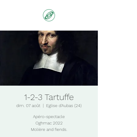
1-2-3 Tartuffe
dim. 07 août
  |  
Eglise d'Aubas (24)
Apéro-spectacle
Oghmac 2022
Molière and fiends.