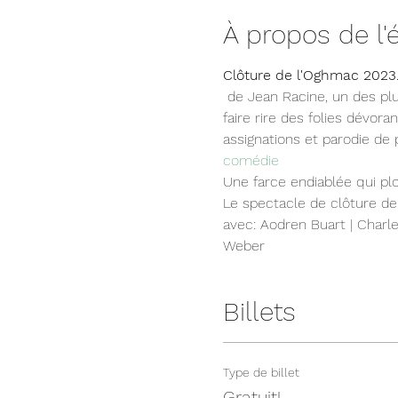
À propos de l
Clôture de l'Oghmac 2023
 de Jean Racine, un des plus grands succès de la Compagnie et du festival, revient après quatre ans, pour nous 
faire rire des folies dévor
assignations et parodie de
comédie
Une farce endiablée qui plo
Le spectacle de clôture de 
avec: Aodren Buart | Charle
Weber
Billets
Type de billet
Gratuit!