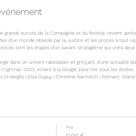
'événement
.
antes d'un monde obsédé par la Justice et les procès à tout-va. 
 procès sont les étapes d'un savant stratagème qui unira deu
nge dans un univers rabelaisien et grinçant, d'une actualité bl
l'Oghmac 2023, éclairé à la bougie, pour rire sous les étoiles.
s Di Meglio | Elsa Dupuy | Christine Narovitch | Romaric Olarte
Prix
0,00 €