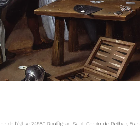
ace de l'église 24580 Rouffignac-Saint-Cernin-de-Reilhac, Fra