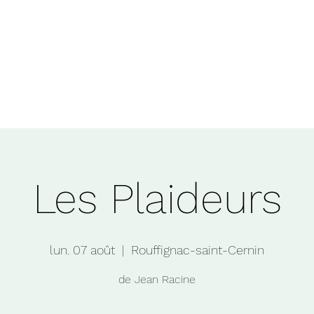
que
contact
nous
+
Les Plaideurs
lun. 07 août
  |  
Rouffignac-saint-Cernin
de Jean Racine