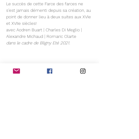
Le succès de cette Farce des farces ne 
s'est jamais démenti depuis sa création, au 
point de donner lieu à deux suites aux XVIe 
et XVIIe siècles!
avec Aodren Buart | Charles Di Meglio | 
Alexandre Michaud | Romaric Olarte
dans le cadre de Bligny Eté 2021.
Partager cet événement
Compagnie Oghma
Suivez notre actualité!