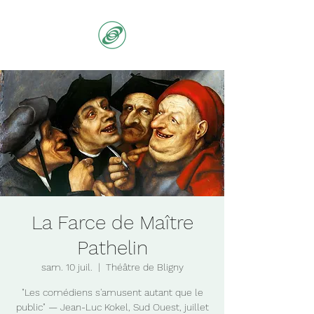
La Farce de Maître
Pathelin
sam. 10 juil.
  |  
Théâtre de Bligny
"Les comédiens s'amusent autant que le
public" — Jean-Luc Kokel, Sud Ouest, juillet