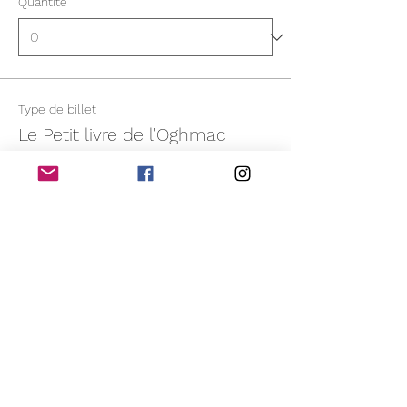
Quantité
Type de billet
Le Petit livre de l'Oghmac
Plus d'info
Prix
14,00 €
+ 0,35 € de frais de billetterie
Quantité
Type de billet