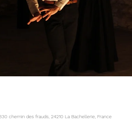
 330 chemin des frauds, 24210 La Bachellerie, France