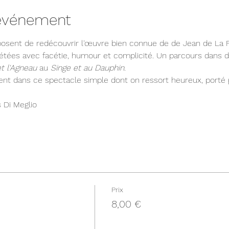
'événement
sent de redécouvrir l'œuvre bien connue de de Jean de La Fo
prétées avec facétie, humour et complicité. Un parcours dans 
t l'Agneau
 au 
Singe et au Dauphin
.
vent dans ce spectacle simple dont on ressort heureux, porté
 Di Meglio
Prix
8,00 €