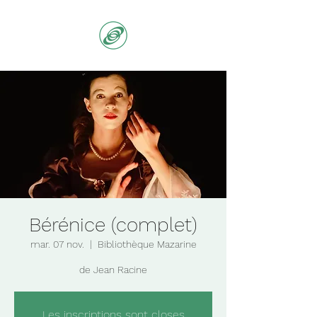
Bérénice (complet)
mar. 07 nov.
  |  
Bibliothèque Mazarine
de Jean Racine
Les inscriptions sont closes