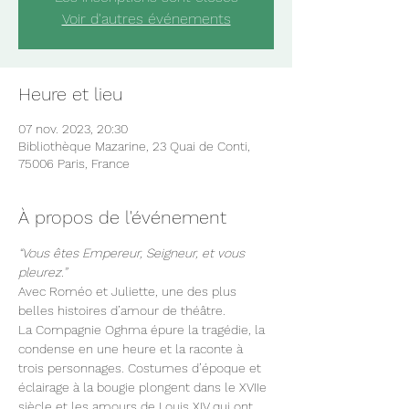
Voir d'autres événements
Heure et lieu
07 nov. 2023, 20:30
Bibliothèque Mazarine, 23 Quai de Conti,
75006 Paris, France
À propos de l'événement
“Vous êtes Empereur, Seigneur, et vous 
pleurez.”
Avec Roméo et Juliette, une des plus 
belles histoires d’amour de théâtre.
La Compagnie Oghma épure la tragédie, la 
condense en une heure et la raconte à 
trois personnages. Costumes d’époque et 
éclairage à la bougie plongent dans le XVIIe 
siècle et les amours de Louis XIV qui ont 