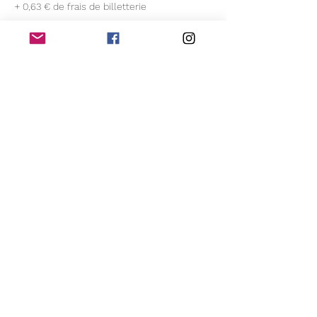
+ 0,63 € de frais de billetterie
Cet événement est complet
Partager cet événement
Compagnie Oghma
Suivez notre actualité!
Je m'inscris pour recevoir