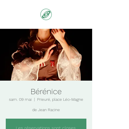
Bérénice
sam. 09 mai
  |  
Prieuré, place Léo-Magne
de Jean Racine
Les réservations sont closes.