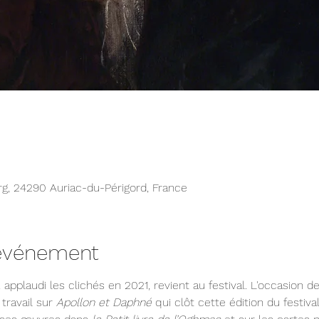
rg, 24290 Auriac-du-Périgord, France
'événement
 applaudi les clichés en 2021, revient au festival. L'occasion d
ravail sur 
Apollon et Daphné
 qui clôt cette édition du festival