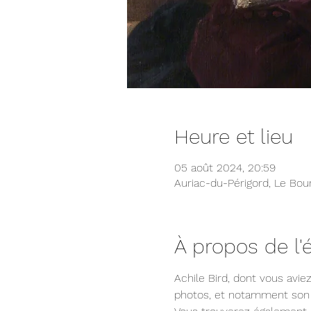
Heure et lieu
05 août 2024, 20:59
Auriac-du-Périgord, Le Bou
À propos de l
Achile Bird, dont vous aviez
photos, et notamment son t