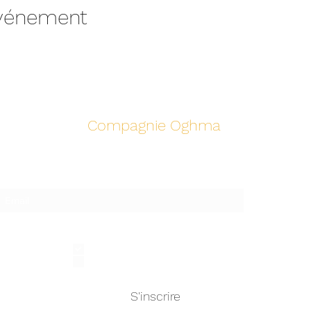
événement
Compagnie Oghma
Suivez notre actualité!
Je m'inscris pour recevoir
Toute l'actualité
L'actualité en Dordogne
S'inscrire