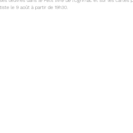
 ses œuvres dans 
le Petit livre de l’Oghmac
 et sur les cartes p
rtiste le 9 août à partir de 19h30.