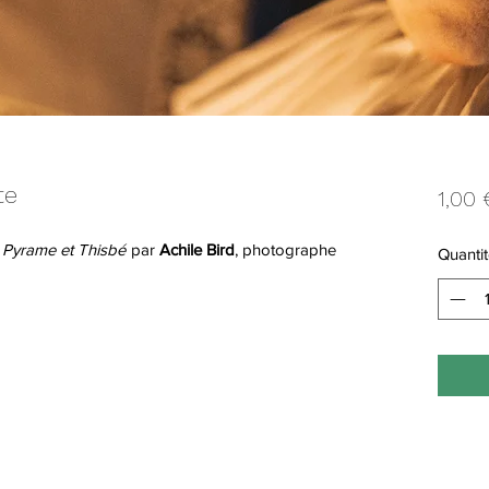
te
1,00 
e
Pyrame et Thisbé
par
Achile Bird
, photographe
Quantit