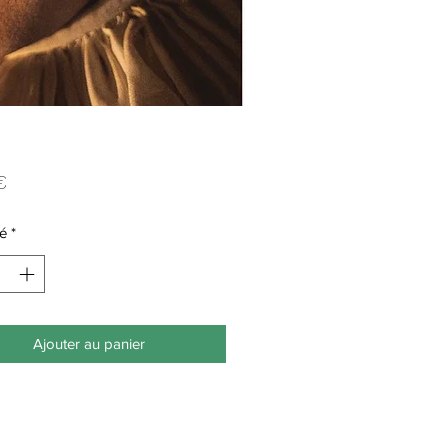
Prix
€
é
*
Ajouter au panier