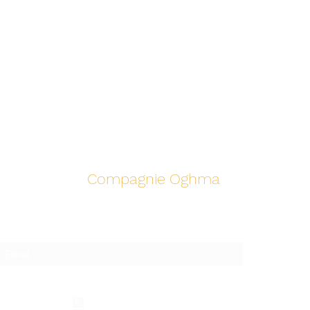
Compagnie Oghma
Suivez notre actualité!
Je m'inscris pour recevoir
Toute l'actualité